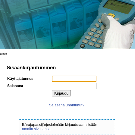
minen
Sisäänkirjautuminen
Käyttäjätunnus
Salasana
Salasana unohtunut?
Ikärajapassijärjestelmään kirjaudutaan sisään
omalla sivullansa